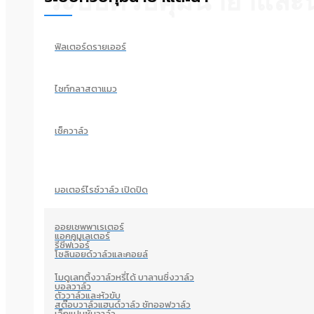
ระบบควบคุมน้ำยาและน
ฟิลเตอร์ดรายเออร์
ไซท์กลาสตาแมว
เช็ควาล์ว
มอเตอร์ไรซ์วาล์ว เปิดปิด
ออยเซพพาเรเตอร์
แอคคูมูเลเตอร์
รีซีฟเวอร์
โซลินอยด์วาล์วและคอยล์
โมดูเลทติ้งวาล์วหรี่ได้ บาลานซิ่งวาล์ว
บอลวาล์ว
ตัววาล์วและหัวขับ
สต๊อบวาล์วแฮนด์วาล์ว ชัทออฟวาล์ว
เอ็กแปนชั่นวาล์ว