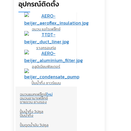
อุปกรณ์ติดตั้ง
ตั้ง
ฉนวน แอโรเฟล็กซ์
รางครอบท่อ
อลูมิเนียมฟิลเตอร์
ปั้มน้ำทิ้ง ซาวร์แมน
ฉนวนแมกเฟล็กซ์
ใหม่
ฉนวนอามาเฟล็กซ์
ขาแขวน ยางรอง
ปั้มน้ำทิ้ง วิปคูล
ปั้มน้ำทิ้ง
ปั้มดูดน้ำมัน วิปคูล