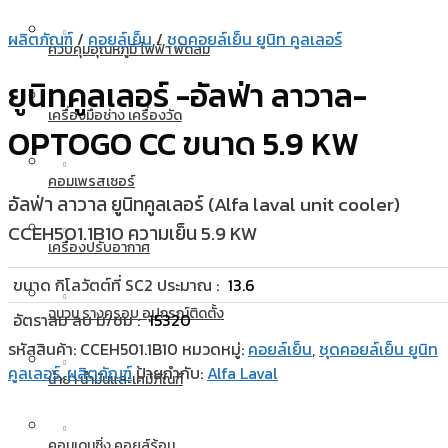
ผลิตภัณฑ์
/
คอยล์เย็น
/
ชุดคอยล์เย็น ยูนิท คูลเลอร์
ควบคุมอุณหภูมิ ไฟฟ้า พัดลม
ยูนิทคูลเลอร์ -อัลฟ่า ลาวาล-
เครื่องมือช่าง เครื่องวัด
OPTOGO CC ขนาด 5.9 KW
คอมเพรสเซอร์
อัลฟ่า ลาวาล ยูนิทคูลเลอร์ (Alfa laval unit cooler)
CCEH501.1B10 ความเย็น 5.9 KW
เครื่องปรับอากาศ
ขนาด กิโลวัตต์ที่ SC2 ประมาณ :
13.6
ฉนวน รางครอบ อุปกรณ์ติดตั้ง
อัตราลม ลบ ม/ชม :
15320
รหัสสินค้า:
CCEH501.1B10
หมวดหมู่:
คอยล์เย็น
,
ชุดคอยล์เย็น ยูนิท
คูลเลอร์
,
ผลิตภัณฑ์
ป้ายกำกับ:
Alfa Laval
น้ำยา น้ำมันและเคมีภัณฑ์
คอนเดนซิ่ง คอยล์ร้อน