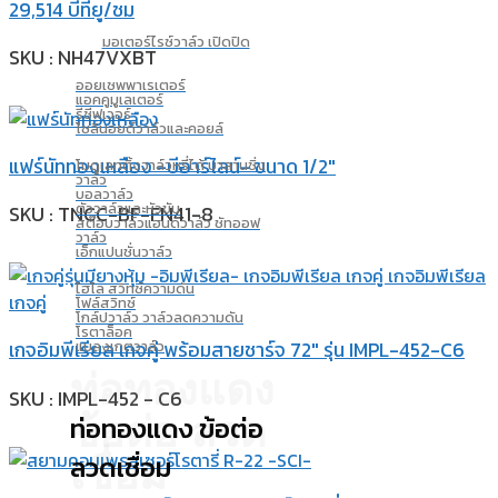
29,514 บีทียู/ชม
มอเตอร์ไรซ์วาล์ว เปิดปิด
SKU : NH47VXBT
ออยเซพพาเรเตอร์
แอคคูมูเลเตอร์
รีซีฟเวอร์
โซลินอยด์วาล์วและคอยล์
แฟร์นัททองเหลือง -บีอาร์ไลน์- ขนาด 1/2″
โมดูเลทติ้งวาล์วหรี่ได้ บาลานซิ่ง
วาล์ว
บอลวาล์ว
ตัววาล์วและหัวขับ
SKU : TNCC-BF-FN41-8
สต๊อบวาล์วแฮนด์วาล์ว ชัทออฟ
วาล์ว
เอ็กแปนชั่นวาล์ว
ไฮโล สวิทซ์ความดัน
โฟล์สวิทซ์
โกล์ปวาล์ว วาล์วลดความดัน
โรตาล็อค
เกจอิมพีเรียล เกจคู่ พร้อมสายชาร์จ 72″ รุ่น IMPL-452-C6
แบลงเกตวาล์ว
ท่อทองแดง
SKU : IMPL-452 - C6
ข้อต่อ ลวด
ท่อทองแดง ข้อต่อ
ลวดเชื่อม
เชื่อม