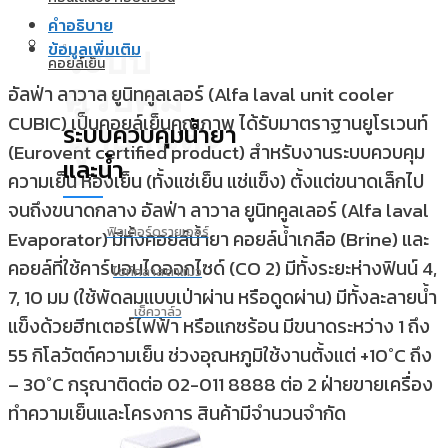
คำอธิบาย
ข้อมูลเพิ่มเติม
ระบบ
คอยล์เย็น
ควบคุม
อัลฟ่า ลาวาล ยูนิทคูลเลอร์ (Alfa laval unit cooler
CUBIC) เป็นคอยล์เย็นคุณภาพ ได้รับมาตราฐานยูโรเวนท์
น้ำยาและ
ระบบควบคุมน้ำยา
(Eurovent certified product) สำหรับงานระบบควบคุม
และน้ำ
น้ำ
ความเย็น ห้องเย็น (ทั้งแช่เย็น แช่แข็ง) ตั้งแต่ขนาดเล็กไป
จนถึงขนาดกลาง อัลฟ่า ลาวาล ยูนิทคูลเลอร์ (Alfa laval
ฟิลเตอร์ดรายเออร์
Evaporator) มีทั้งคอยล์น้ำยา คอยล์น้ำเกลือ (Brine) และ
คอยล์ที่ใช้คาร์บอนไดออกไซด์ (CO 2) มีทั้งระยะห่างฟินน์ 4,
ไซท์กลาสตาแมว
7, 10 มม (ใช้พัดลมแบบเป่าผ่าน หรือดูดผ่าน) มีทั้งละลายน้ำ
เช็ควาล์ว
แข็งด้วยฮีทเตอร์ไฟฟ้า หรือแกซร้อน มีขนาดระหว่าง 1 ถึง
55 กิโลวัตต์ความเย็น ช่วงอุณหภูมิใช้งานตั้งแต่ +10˚C ถึง
– 30˚C กรุณาติดต่อ 02-011 8888 ต่อ 2 ฝ่ายขายเครื่อง
ทำความเย็นและโครงการ สินค้ามีจำนวนจำกัด