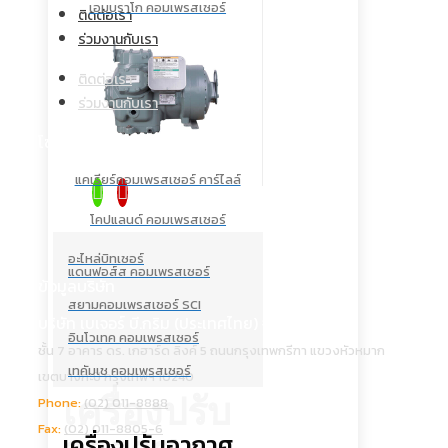
เอมบราโก คอมเพรสเซอร์
ติดต่อเรา
ร่วมงานกับเรา
ติดต่อเรา
ร่วมงานกับเรา
โซเชียลคอนเนค
แคเรียร์คอมเพรสเซอร์ คาร์ไลล์
โคปแลนด์ คอมเพรสเซอร์
อะไหล่บิทเซอร์
แดนฟอส์ส คอมเพรสเซอร์
ข้อมูลบริษัท
สยามคอมเพรสเซอร์ SCI
บริษัท เบเจอร์ บี.กริม (ประเทศไทย) จำกัด
อินโวเทค คอมเพรสเซอร์
ชั้น 7 อาคาร ดร. เกฮาร์ด ลิงค์ 5 ถนนกรุงเทพกรีฑา แขวงหัวหมาก
เทคัมเช คอมเพรสเซอร์
เขตบางกะปิ กรุงเทพฯ 10240
เครื่องปรับ
Phone:
(02) 011-8888
Fax:
(02) 011-8805-6
เครื่องปรับอากาศ