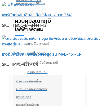
ข้อต่อทองแดง SMI
ควบคุม
ข้อต่อทองแดง BRline
อุณหภูมิ
แฟร์นัททองเหลือง -บีอาร์ไลน์- ขนาด 3/4″
ไฟฟ้า
ควบคุมอุณหภูมิ
SKU : TNCC-BF-FN41-12
ไฟฟ้า พัดลม
พัดลม
รูมเทอร์โม งานแอร์
ควบคุมอุณหภูมิ
เกจอิมพีเรียล เกจเดี่ยวทางสูง รุ่น IMPL-451-CR
อุปกรณ์ควบคุมกำลังด้วยความถี่
SKU : IMPL-451 - CR
ควบคุมความดัน
ตัวควบคุมพิเศษอื่นๆ
แมกเนติก คอนแทคเตอร์
คาปาซิเตอร์
องค์กร
มอเตอร์และพัดลม