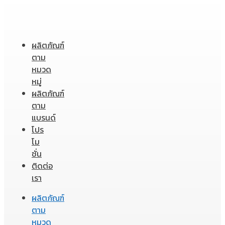
ผลิตภัณฑ์
ตาม
หมวด
หมู่
ผลิตภัณฑ์
ตาม
แบรนด์
โปร
โม
ชั่น
ติดต่อ
เรา
ผลิตภัณฑ์
ตาม
หมวด