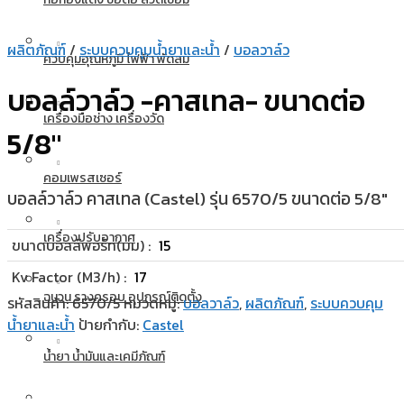
ผลิตภัณฑ์
/
ระบบควบคุมน้ำยาและน้ำ
/
บอลวาล์ว
ควบคุมอุณหภูมิ ไฟฟ้า พัดลม
บอลล์วาล์ว -คาสเทล- ขนาดต่อ
เครื่องมือช่าง เครื่องวัด
5/8″
คอมเพรสเซอร์
บอลล์วาล์ว คาสเทล (Castel) รุ่น 6570/5 ขนาดต่อ 5/8″
เครื่องปรับอากาศ
ขนาดบอลล์พอร์ท(มม) :
15
Kv Factor (M3/h) :
17
ฉนวน รางครอบ อุปกรณ์ติดตั้ง
รหัสสินค้า:
6570/5
หมวดหมู่:
บอลวาล์ว
,
ผลิตภัณฑ์
,
ระบบควบคุม
น้ำยาและน้ำ
ป้ายกำกับ:
Castel
น้ำยา น้ำมันและเคมีภัณฑ์