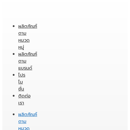
ผลิตภัณฑ์
ตาม
หมวด
หมู่
ผลิตภัณฑ์
ตาม
แบรนด์
โปร
โม
ชั่น
ติดต่อ
เรา
ผลิตภัณฑ์
ตาม
หมวด