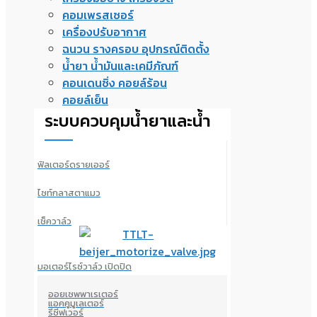
คอมเพรสเซอร์
เครื่องปรับอากาศ
ฉนวน รางครอบ อุปกรณ์ติดตั้ง
น้ำยา น้ำมันและเคมีภัณฑ์
คอนเดนซิ่ง คอยล์ร้อน
คอยล์เย็น
ระบบควบคุมน้ำยาและน้ำ
ฟิลเตอร์ดรายเออร์
ไซท์กลาสตาแมว
เช็ควาล์ว
มอเตอร์ไรซ์วาล์ว เปิดปิด
ออยเซพพาเรเตอร์
แอคคูมูเลเตอร์
รีซีฟเวอร์