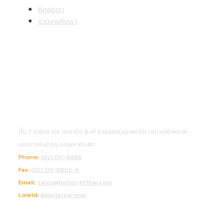
ติดต่อเรา
ร่วมงานกับเรา
โซเชียลคอนเนค
ข้อมูลบริษัท
บริษัท เบเจอร์ บี.กริม (ประเทศไทย) จำกัด
ชั้น 7 อาคาร ดร. เกฮาร์ด ลิงค์ 5 ถนนกรุงเทพกรีฑา แขวงหัวหมาก
เขตบางกะปิ กรุงเทพฯ 10240
Phone:
(02) 011-8888
Fax:
(02) 011-8805-6
Email:
sales@beijerrefthai.com
Lineid:
@beijerbgrimm