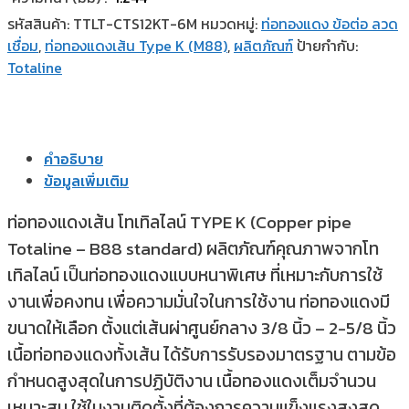
รหัสสินค้า:
TTLT-CTS12KT-6M
หมวดหมู่:
ท่อทองแดง ข้อต่อ ลวด
เชื่อม
,
ท่อทองแดงเส้น Type K (M88)
,
ผลิตภัณฑ์
ป้ายกำกับ:
Totaline
คำอธิบาย
ข้อมูลเพิ่มเติม
ท่อทองแดงเส้น โทเทิลไลน์ TYPE K (Copper pipe
Totaline – B88 standard) ผลิตภัณฑ์คุณภาพจากโท
เทิลไลน์ เป็นท่อทองแดงแบบหนาพิเศษ ที่เหมาะกับการใช้
งานเพื่อคงทน เพื่อความมั่นใจในการใช้งาน ท่อทองแดงมี
ขนาดให้เลือก ตั้งแต่เส้นผ่าศูนย์กลาง 3/8 นิ้ว – 2-5/8 นิ้ว
เนื้อท่อทองแดงทั้งเส้น ได้รับการรับรองมาตรฐาน ตามข้อ
กำหนดสูงสุดในการปฏิบัติงาน เนื้อทองแดงเต็มจำนวน
เหมาะสม ใช้ในงานติดตั้งที่ต้องการความแข็งแรงสูงสุด