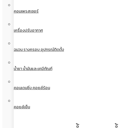
คอมเพรสเซอร์
เครื่องปรับอากาศ
ฉนวน รางครอบ อุปกรณ์ติดตั้ง
น้ำยา น้ำมันและเคมีภัณฑ์
คอนเดนซิ่ง คอยล์ร้อน
คอยล์เย็น