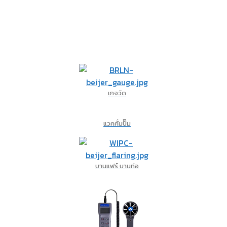
เกจวัด
แวคคั่มปั๊ม
บานแฟร์ บานท่อ