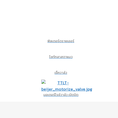
ฟิลเตอร์ดรายเออร์
ไซท์กลาสตาแมว
เช็ควาล์ว
มอเตอร์ไรซ์วาล์ว เปิดปิด