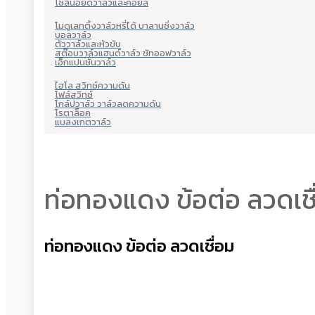
โซลินอยด์วาล์วและคอยล์
โมดูเลทติ้งวาล์วหรี่ได้ บาลานซิ่งวาล์ว
บอลวาล์ว
ตัววาล์วและหัวขับ
สต๊อบวาล์วแฮนด์วาล์ว ชัทออฟวาล์ว
เอ็กแปนชั่นวาล์ว
ไฮโล สวิทซ์ความดัน
โฟล์สวิทซ์
โกล์ปวาล์ว วาล์วลดความดัน
โรตาล็อค
แบลงเกตวาล์ว
ท่อทองแดง ข้อต่อ ลวดเชื
ท่อทองแดง ข้อต่อ ลวดเชื่อม