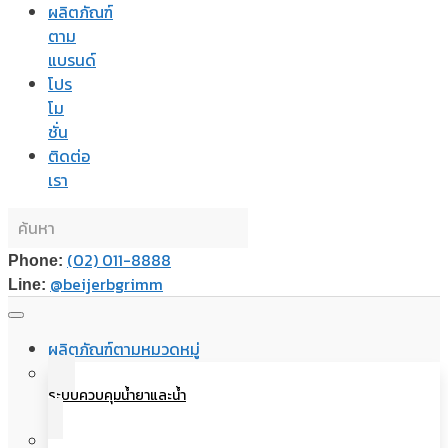
ผลิตภัณฑ์
ตาม
แบรนด์
โปร
โม
ชั่น
ติดต่อ
เรา
(02) 011-8888
Phone:
@beijerbgrimm
Line:
ผลิตภัณฑ์ตามหมวดหมู่
ระบบควบคุมน้ำยาและน้ำ