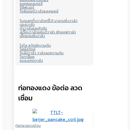
แอคคูมูเลเตอร์
รีซีฟเวอร์
โซลินอยด์วาล์วและคอยล์
โมดูเลทติ้งวาล์วหรี่ได้ บาลานซิ่งวาล์ว
บอลวาล์ว
ตัววาล์วและหัวขับ
สต๊อบวาล์วแฮนด์วาล์ว ชัทออฟวาล์ว
เอ็กแปนชั่นวาล์ว
ไฮโล สวิทซ์ความดัน
โฟล์สวิทซ์
โกล์ปวาล์ว วาล์วลดความดัน
โรตาล็อค
แบลงเกตวาล์ว
ท่อทองแดง ข้อต่อ ลวด
เชื่อม
ท่อทองแดงม้วน