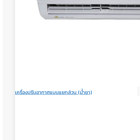
เครื่องปรับอากาศแบบแยกส่วน (น้ำยา)