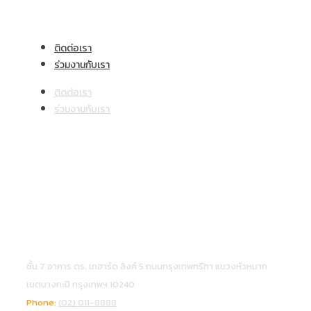
ช่องทางติดต่อ
ติดต่อเรา
ร่วมงานกับเรา
ติดต่อเรา
ร่วมงานกับเรา
โซเชียลคอนเนค
ข้อมูลบริษัท
บริษัท เบเจอร์ บี.กริม (ประเทศไทย) จำกัด
ชั้น 7 อาคาร ดร. เกฮาร์ด ลิงค์ 5 ถนนกรุงเทพกรีฑา แขวงหัวหมาก
เขตบางกะปิ กรุงเทพฯ 10240
Phone:
(02) 011-8888