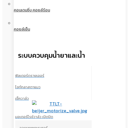
คอนเดนซิ่ง คอยล์ร้อน
คอยล์เย็น
ระบบควบคุมน้ำยาและน้ำ
ฟิลเตอร์ดรายเออร์
ไซท์กลาสตาแมว
เช็ควาล์ว
มอเตอร์ไรซ์วาล์ว เปิดปิด
ออยเซพพาเรเตอร์