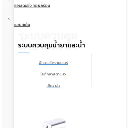
คอนเดนซิ่ง คอยล์ร้อน
คอยล์เย็น
ระบบควบคุม
ระบบควบคุมน้ำยาและน้ำ
น้ำยาและน้ำ
ฟิลเตอร์ดรายเออร์
ไซท์กลาสตาแมว
เช็ควาล์ว